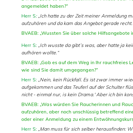
angemeldet haben?“
Herr S
:
„Ich hatte zu der Zeit meiner Anmeldung m
aufzuhören und da kam das Angebot gerade recht.
BVAEB: „Wussten Sie über solche Hilfsangebote i
Herr S:
„Ich wusste da gibt’s was, aber hatte ja kein
aufhören wollte.“
BVAEB: „Gab es auf dem Weg in Ihr rauchfreies L
wie sind Sie damit umgegangen?“
Herr S:
„Nein, kein Rückfall. Es ist zwar immer wie
aufgekommen und das Teuferl auf der Schulter flüst
nicht - einmal nur, is kein Drama.' Aber ich bin ko
BVAEB: „Was würden Sie Raucherinnen und Rauch
aufzuhören, aber noch unschlüssig betreffend ei
oder einer Anmeldung zu einem Entwöhnungskur
Herr S:
„Man muss für sich selber herausfinden: 