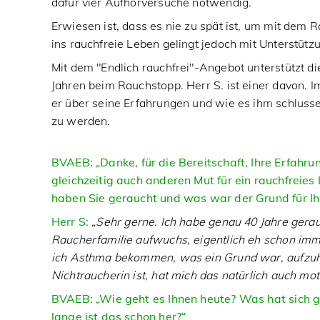
dafür vier Aufhörversuche notwendig.
Erwiesen ist, dass es nie zu spät ist, um mit dem
ins rauchfreie Leben gelingt jedoch mit Unterstützu
Mit dem "Endlich rauchfrei"-Angebot unterstützt di
Jahren beim Rauchstopp. Herr S. ist einer davon. I
er über seine Erfahrungen und wie es ihm schlussen
zu werden.
BVAEB:
„Danke, für die Bereitschaft, Ihre Erfahr
gleichzeitig auch anderen Mut für ein rauchfreie
haben Sie geraucht und was war der Grund für Ih
Herr S:
„Sehr gerne. Ich habe genau 40 Jahre gerau
Raucherfamilie aufwuchs, eigentlich eh schon imm
ich Asthma bekommen, was ein Grund war, aufzuh
Nichtraucherin ist, hat mich das natürlich auch moti
BVAEB: „Wie geht es Ihnen heute? Was hat sich 
lange ist das schon her?“