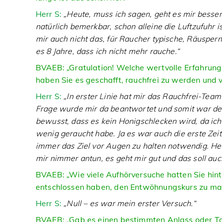
Herr S:
„Heute, muss ich sagen, geht es mir besser
natürlich bemerkbar, schon alleine die Luftzufuhr 
mir auch nicht das, für Raucher typische, Räuspe
es 8 Jahre, dass ich nicht mehr rauche.“
BVAEB: „Gratulation! Welche wertvolle Erfahrung
haben Sie es geschafft, rauchfrei zu werden und v
Herr S:
„In erster Linie hat mir das Rauchfrei-Tea
Frage wurde mir da beantwortet und somit war der 
bewusst, dass es kein Honigschlecken wird, da ich
wenig geraucht habe. Ja es war auch die erste Zeit
immer das Ziel vor Augen zu halten notwendig. Heut
mir nimmer antun, es geht mir gut und das soll auc
BVAEB: „Wie viele Aufhörversuche hatten Sie hinte
entschlossen haben, den Entwöhnungskurs zu ma
Herr S:
„Null – es war mein erster Versuch.“
BVAEB: „Gab es einen bestimmten Anlass oder Ta