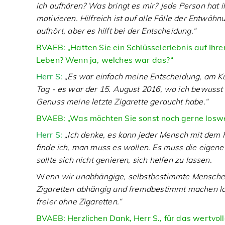
ich aufhören? Was bringt es mir? Jede Person hat 
motivieren. Hilfreich ist auf alle Fälle der Entwö
aufhört, aber es hilft bei der Entscheidung.“
BVAEB: „Hatten Sie ein Schlüsselerlebnis auf Ihr
Leben? Wenn ja,
welches war das?“
Herr S:
„Es war einfach meine Entscheidung, am K
Tag - es war der 15. August 2016, wo ich bewusst
Genuss meine letzte Zigarette geraucht habe.“
BVAEB: „Was möchten Sie sonst noch gerne loswe
Herr S:
„Ich denke, es kann jeder Mensch mit dem
finde ich, man muss es wollen. Es muss die eigen
sollte sich nicht genieren, sich helfen zu lassen.
W
enn wir unabhängige, selbstbestimmte Mensche
Zigaretten abhängig und fremdbestimmt machen lass
freier ohne Zigaretten.“
BVAEB: Herzlichen Dank, Herr S., für das wertvoll