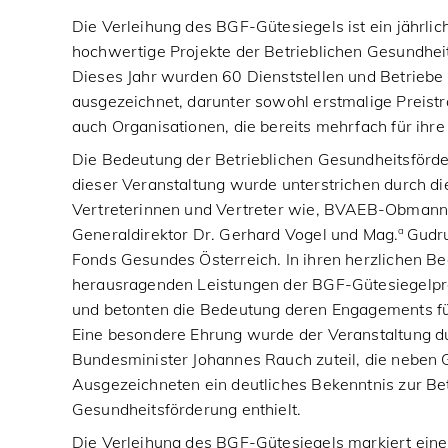
Die Verleihung des BGF-Gütesiegels ist ein jährlich
hochwertige Projekte der Betrieblichen Gesundhe
Dieses Jahr wurden 60 Dienststellen und Betriebe 
ausgezeichnet, darunter sowohl erstmalige Preistr
auch Organisationen, die bereits mehrfach für ih
Die Bedeutung der Betrieblichen Gesundheitsförd
dieser Veranstaltung wurde unterstrichen durch d
Vertreterinnen und Vertreter wie, BVAEB-Obmann
a
Generaldirektor Dr. Gerhard Vogel und Mag.
Gudru
Fonds Gesundes Österreich. In ihren herzlichen B
herausragenden Leistungen der BGF-Gütesiegelpre
und betonten die Bedeutung deren Engagements fü
Eine besondere Ehrung wurde der Veranstaltung d
Bundesminister Johannes Rauch zuteil, die neben
Ausgezeichneten ein deutliches Bekenntnis zur Bet
Gesundheitsförderung enthielt.
Die Verleihung des BGF-Gütesiegels markiert einen