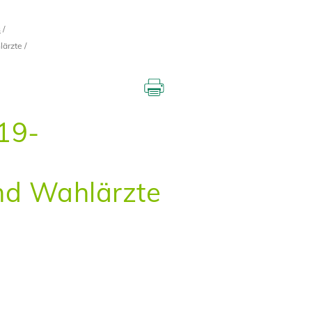
s
lärzte
19-
nd Wahlärzte