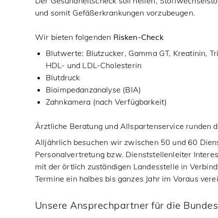
Der Gesundheitscheck soll helfen, Stoffwechselstö
und somit Gefäßerkrankungen vorzubeugen.
Wir bieten folgenden
Risken-Check
Blutwerte: Blutzucker, Gamma GT, Kreatinin, Tr
HDL- und LDL-Cholesterin
Blutdruck
Bioimpedanzanalyse (BIA)
Zahnkamera (nach Verfügbarkeit)
Ärztliche Beratung und Allspartenservice runden 
Alljährlich besuchen wir zwischen 50 und 60 Diens
Personalvertretung bzw. Dienststellenleiter Intere
mit der örtlich zuständigen Landesstelle in Verbind
Termine ein halbes bis ganzes Jahr im Voraus ver
Unsere Ansprechpartner für die Bundes