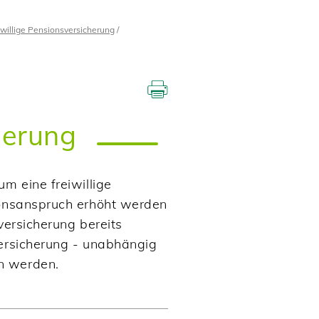
iwillige Pensionsversicherung
herung
m eine freiwillige
ionsanspruch erhöht werden
versicherung bereits
versicherung - unabhängig
n werden.