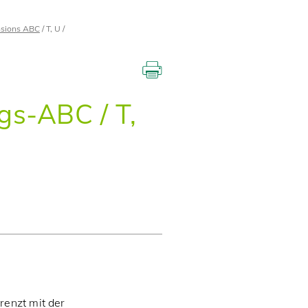
sions ABC
T, U
gs-ABC / T,
renzt mit der