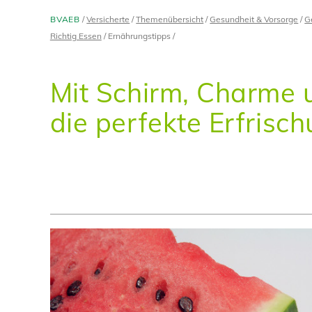
BVAEB
Versicherte
Themenübersicht
Gesundheit & Vorsorge
G
Richtig Essen
Ernährungstipps
Mit Schirm, Charme 
die perfekte Erfrisc