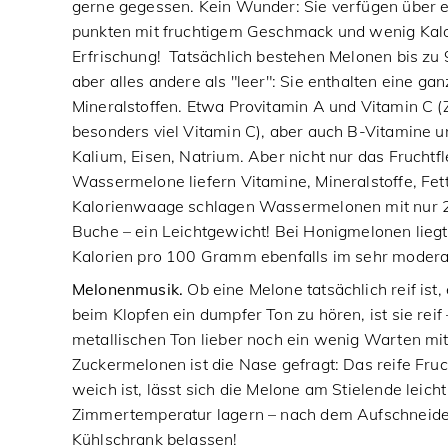
gerne gegessen. Kein Wunder: Sie verfügen über 
punkten mit fruchtigem Geschmack und wenig Kalor
Erfrischung! Tatsächlich bestehen Melonen bis zu
aber alles andere als "leer": Sie enthalten eine g
Mineralstoffen. Etwa Provitamin A und Vitamin C 
besonders viel Vitamin C), aber auch B-Vitamine
Kalium, Eisen, Natrium. Aber nicht nur das Fruchtfl
Wassermelone liefern Vitamine, Mineralstoffe, Fet
Kalorienwaage schlagen Wassermelonen mit nur 
Buche – ein Leichtgewicht! Bei Honigmelonen liegt
Kalorien pro 100 Gramm ebenfalls im sehr modera
Melonenmusik.
Ob eine Melone tatsächlich reif ist,
beim Klopfen ein dumpfer Ton zu hören, ist sie rei
metallischen Ton lieber noch ein wenig Warten mi
Zuckermelonen ist die Nase gefragt: Das reife Fruch
weich ist, lässt sich die Melone am Stielende leich
Zimmertemperatur lagern – nach dem Aufschneid
Kühlschrank belassen!