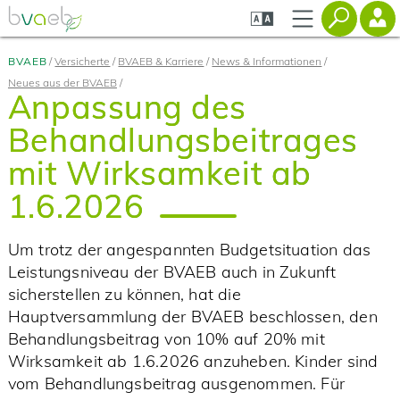
Zum
Zur
Seiteninhalt
Navigation
springen
springen
BVAEB
Versicherte
BVAEB & Karriere
News & Informationen
Neues aus der BVAEB
Anpassung des
Behandlungsbeitrages
mit Wirksamkeit ab
1.6.2026
Um trotz der angespannten Budgetsituation das
Leistungsniveau der BVAEB auch in Zukunft
sicherstellen zu können, hat die
Hauptversammlung der BVAEB beschlossen, den
Behandlungsbeitrag von 10% auf 20% mit
Wirksamkeit ab 1.6.2026 anzuheben. Kinder sind
vom Behandlungsbeitrag ausgenommen. Für