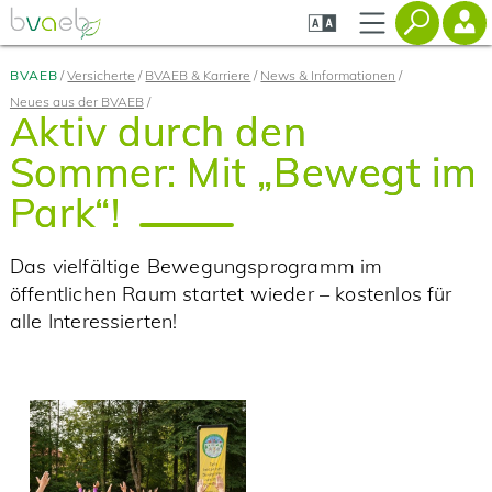
Zum
Zur
Seiteninhalt
Navigation
springen
springen
BVAEB
Versicherte
BVAEB & Karriere
News & Informationen
Neues aus der BVAEB
Aktiv durch den
Sommer: Mit „Bewegt im
Park“!
Das vielfältige Bewegungsprogramm im
öffentlichen Raum startet wieder – kostenlos für
alle Interessierten!