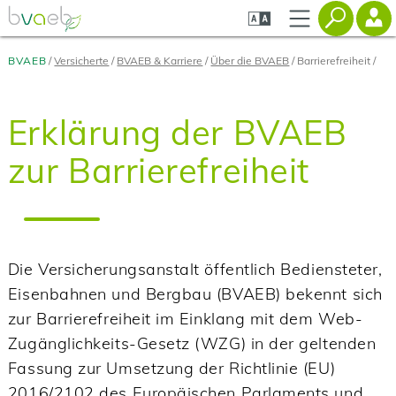
Zum
Zur
Zur
Seiteninhalt
Navigation
Mobilen
springen
springen
Navigation
springen
BVAEB
Versicherte
BVAEB & Karriere
Über die BVAEB
Barrierefreiheit
Erklärung der BVAEB
zur Barrierefreiheit
Die Versicherungsanstalt öffentlich Bediensteter,
Eisenbahnen und Bergbau (BVAEB) bekennt sich
zur Barrierefreiheit im Einklang mit dem Web-
Zugänglichkeits-Gesetz (WZG) in der geltenden
Fassung zur Umsetzung der Richtlinie (EU)
2016/2102 des Europäischen Parlaments und