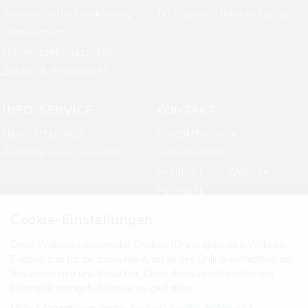
Barrierefreiheitserklärung
Technische Unterstützung
Datenschutz
Hinweisgebungssystem
Zahlen & Rechtliches
INFO-SERVICE
KONTAKT
Newsletter-Abo
Kontaktformular
Austrian social security
Ombudsstelle
Feedback zur Website
Facebook
Cookie-Einstellungen
Diese Webseite verwendet Cookies für ein optimales Website-
Erlebnis und für die anonyme Analyse des Online-Verhaltens der
Besucherinnen und Besucher. Diese Analyse soll helfen, das
Informationsangebot besser zu gestalten.
Mehr Informationen finden Sie hier:
Cookie-Erklärung
/