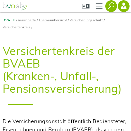
Zum
Zur
Zur
Seiteninhalt
Navigation
Mobilen
springen
springen
Navigation
springen
BVAEB
Versicherte
Themenübersicht
Versicherungsschutz
Versichertenkreis
Versichertenkreis der
BVAEB
(Kranken-, Unfall-,
Pensionsversicherung)
Die Versicherungsanstalt öffentlich Bediensteter,
Eisenbahnen und Bergbau (BVAEB) als von den