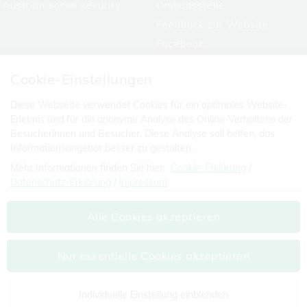
Austrian social security
Ombudsstelle
Feedback zur Website
Facebook
Cookie-Einstellungen
Diese Webseite verwendet Cookies für ein optimales Website-
Erlebnis und für die anonyme Analyse des Online-Verhaltens der
Besucherinnen und Besucher. Diese Analyse soll helfen, das
Informationsangebot besser zu gestalten.
Mehr Informationen finden Sie hier:
Cookie-Erklärung
/
Datenschutz-Erklärung
/
Impressum
Die Einstellung können Sie jederzeit auf der Seite "
Datenschutz-
Versicherungsanstalt öffentlich
Alle Cookies akzeptieren
Erklärung
" ändern.
Bediensteter, Eisenbahnen und Bergbau
Josefstädter Straße 80, 1080 Wien
Nur essentielle Cookies akzeptieren
Tel: 050405-0
postoffice@bvaeb.at
Individuelle Einstellung einblenden