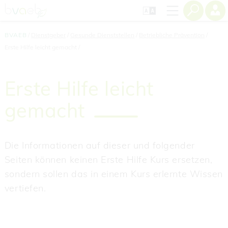
Zum
Zur
Zur
Seiteninhalt
Navigation
Mobilen
springen
springen
Navigation
springen
BVAEB
Dienstgeber
Gesunde Dienststellen
Betriebliche Prävention
Erste Hilfe leicht gemacht
Erste Hilfe leicht
gemacht
Die Informationen auf dieser und folgender
Seiten können keinen Erste Hilfe Kurs ersetzen,
sondern sollen das in einem Kurs erlernte Wissen
vertiefen.