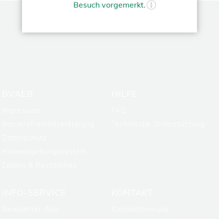
Besuch vorgemerkt.
TOP
BVAEB
HILFE
Impressum
FAQ
Barrierefreiheitserklärung
Technische Unterstützung
Datenschutz
Hinweisgebungssystem
Zahlen & Rechtliches
INFO-SERVICE
KONTAKT
Newsletter-Abo
Kontaktformular