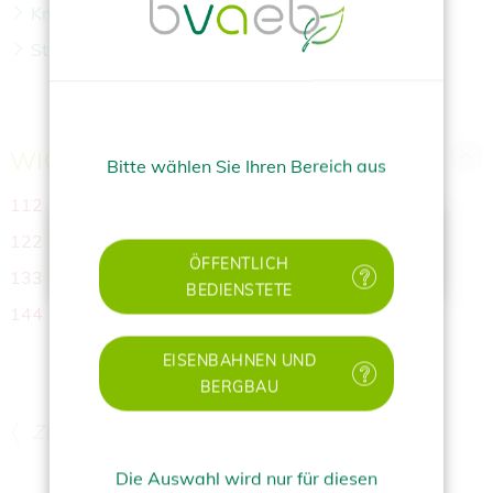
Knochenbrüche
Stromunfall
WICHTIGE NOTFALLNUMMERN
Bitte wählen Sie Ihren Bereich aus
112
Euronotruf
✕
122
Feuerwehr
ÖFFENTLICH
133
Polizei
BEDIENSTETE
144
Rettung
EISENBAHNEN UND
BERGBAU
ZURÜCK
Die Auswahl wird nur für diesen