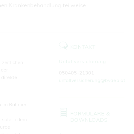
inen Krankenbehandlung teilweise
KONTAKT
Unfallversicherung
, zeitlichen
 der
050405-21301
o
direkte
unfallversicherung@bvaeb.at
ch im Rahmen
FORMULARE &
, sofern dem
DOWNLOADS
wurde