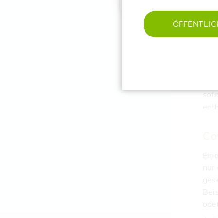
zur
Zon
ÖFFENTLIC
kein
Be
Beru
sofe
enth
Co
Ein
nur 
gese
Beis
ode