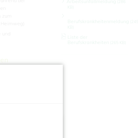
ährend der
Arbeitsunfallmeldung
(
286
KB)
gen
s zum
Berufskrankheitenmeldung
(
24
em Heimweg)
KB)
e
und
Liste der
Berufskrankheiten
(
265 KB)
len
ch den eine
eise oder
r BVAEB-
epflicht
umgehend
flichtet zu
fall handelt.
✕
ll
innerhalb
n der BVAEB