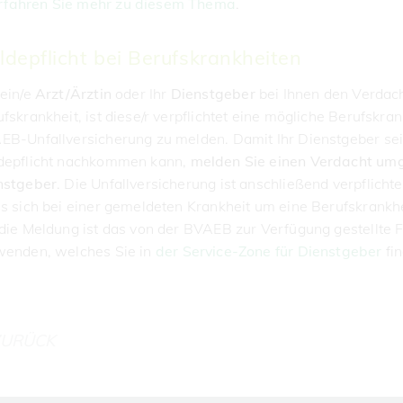
rfahren Sie mehr zu diesem Thema
.
ldepflicht bei Berufskrankheiten
 ein/e
Arzt/Ärztin
oder Ihr
Dienstgeber
bei Ihnen den Verdach
fskrankheit, ist diese/r verpflichtet eine mögliche Berufskran
EB-Unfallversicherung zu melden. Damit Ihr Dienstgeber se
depflicht nachkommen kann,
melden Sie einen Verdacht um
nstgeber
. Die Unfallversicherung ist anschließend verpflichte
s sich bei einer gemeldeten Krankheit um eine Berufskrankhe
die Meldung ist das von der BVAEB zur Verfügung gestellte 
wenden, welches Sie in
der Service-Zone für Dienstgeber
fin
ZURÜCK