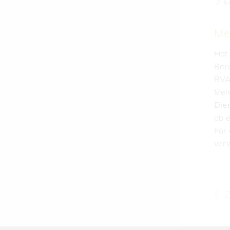
E
Me
Hat
Beru
BVA
Mel
Die
ob e
Für 
ver