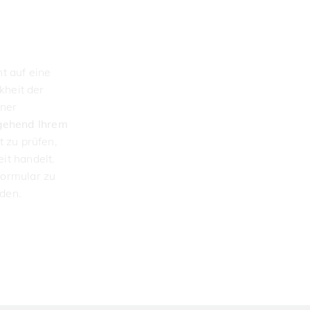
t auf eine
kheit der
iner
gehend Ihrem
t zu prüfen,
it handelt.
Formular zu
den.