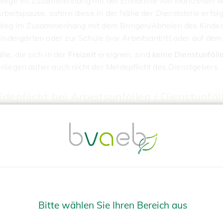
ege im Zusammenhang mit der Einnahme von Mahlzeiten
w
rbeitspause,
sofern diese in der Nähe der Dienststelle erfol
eg im Zusammenhang mit dem Bringen/Abholen des Kinde
indergarten oder zur Schule (vor Arbeitsantritt oder auf d
lle, die sich in der
Freizeit
ereignen, sind
keine Dienstunfäll
rliegen daher auch nicht der Meldepflicht des Dienstgebers.
ldepflicht bei Arbeitsunfällen / Dienstunfäl
r
Dienstgeber
ist verpflichtet jeden Arbeits-/Dienstunfall, dur
der BVAEB unfallversicherte Person mehr als drei Tage teilw
ig arbeitsunfähig geworden ist, innerhalb von fünf Tagen de
llversicherung zu melden. Damit Ihr Dienstgeber seiner Meld
hkommen kann,
melden Sie einen allfälligen Dienstunfall 
em Dienstgeber
. Die Unfallversicherung ist anschließend verp
en, ob es sich bei einem gemeldeten Unfall um einen Dienstun
Bitte wählen Sie Ihren Bereich aus
Aufrechterhaltung aller Ansprüche ist ein Arbeits-/Dienstunfa
 2 Jahren
der BVAEB zu melden. Für die Meldung ist das vo