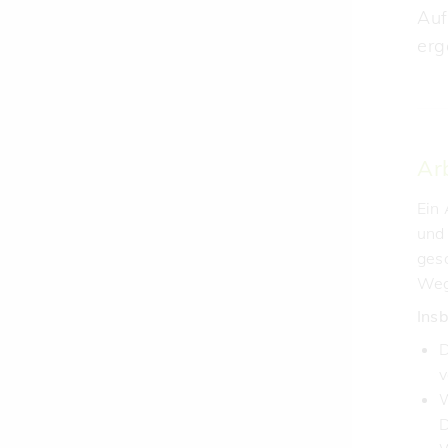
Auf
erg
Arb
Ein 
und
gesc
Weg
Ins
D
v
W
D