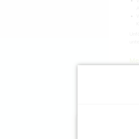
W
A
W
K
Unfä
unte
Me
De
bei 
völl
Unfa
nac
Ihr
prüf
Zur 
von