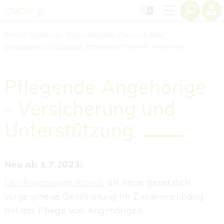
Zum
Zur
Zur
Seiteninhalt
Navigation
Mobilen
springen
springen
Navigation
springen
BVAEB
Versicherte
Themenübersicht
Pension & Alter
Geldleistungen im Überblick
Pflegegeld
Pflegende Angehörige
Pflegende Angehörige
- Versicherung und
Unterstützung
Neu ab 1.7.2023:
Der Angehörigenbonus
als neue gesetzlich
vorgesehene Geldleistung im Zusammenhang
mit der Pflege von Angehörigen.