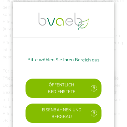
Pflegekarenz / Pflegeteilzeit getroffen werden. Sollte es in
den ersten zwei Wochen zu keiner Vereinbarung
kommen, so besteht ein Anspruch auf Pflegekarenz /
Pflegeteilzeit für bis zu weiteren zwei Wochen
(insgesamt vier Wochen). Die so konsumierten Zeiten
sind auf die gesetzlich mögliche Dauer der vereinbarten
Pflegekarenz / Pflegeteilzeit anzurechnen. Voraussetzung
ist, dass der Betrieb mehr als fünf Arbeitnehmer/innen
beschäftigt.
Bitte wählen Sie Ihren Bereich aus
Für die vereinbarte Dauer der Pflegekarenz gebührt
✕
Pflegekarenzgeld vom Sozialministeriumservice, für die
Dauer der Pflegeteilzeit aliquotes Pflegekarenzgeld. Der
ÖFFENTLICH
BEDIENSTETE
Bezug des Pflegekarenzgeldes ist jedoch grundsätzlich
mit drei Monaten begrenzt. Für eine zu pflegende Person
können auch mehrere Angehörige jeweils eine
EISENBAHNEN UND
Pflegekarenz oder Pflegeteilzeit vereinbaren. So können
BERGBAU
zB zwei Geschwister für denselben Elternteil für