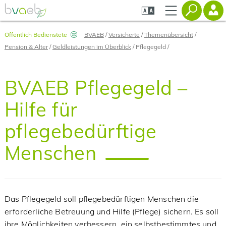
Zum
Zur
Zur
Seiteninhalt
Navigation
Mobilen
springen
springen
Navigation
springen
Öffentlich Bedienstete
BVAEB
Versicherte
Themenübersicht
Pension & Alter
Geldleistungen im Überblick
Pflegegeld
BVAEB Pflegegeld –
Hilfe für
pflegebedürftige
Menschen
Das Pflegegeld soll pflegebedürftigen Menschen die
erforderliche Betreuung und Hilfe (Pflege) sichern. Es soll
ihre Möglichkeiten verbessern, ein selbstbestimmtes und