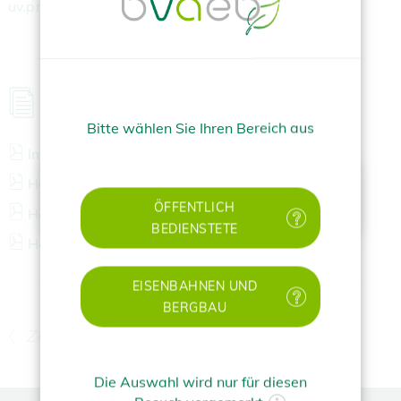
uv.prophylaxe@bvaeb.at
MEHR ZUM THEMA
Bitte wählen Sie Ihren Bereich aus
Informationsblatt Hepatitis-B
(
433 KB)
✕
Hepatitis-B-Hochrisikogruppen
(
2 MB)
ÖFFENTLICH
Hepatitis-B-Laborliste
(
477 KB)
BEDIENSTETE
Hepatitis-B Bestellung Impfstoff
(
484 KB)
EISENBAHNEN UND
BERGBAU
ZURÜCK
Die Auswahl wird nur für diesen