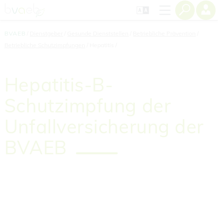
Zum
Zur
Zur
Seiteninhalt
Navigation
Mobilen
springen
springen
Navigation
springen
BVAEB
Dienstgeber
Gesunde Dienststellen
Betriebliche Prävention
Betriebliche Schutzimpfungen
Hepatitis
Hepatitis-B-
Schutzimpfung der
Unfallversicherung der
BVAEB