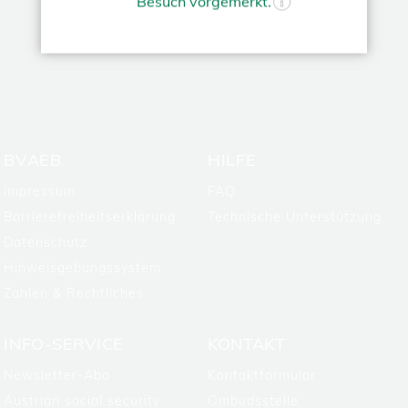
Besuch vorgemerkt.
TOP
BVAEB
HILFE
Impressum
FAQ
Barrierefreiheitserklärung
Technische Unterstützung
Datenschutz
Hinweisgebungssystem
Zahlen & Rechtliches
INFO-SERVICE
KONTAKT
Newsletter-Abo
Kontaktformular
Austrian social security
Ombudsstelle