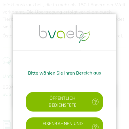
Infektionskrankheit, die in mehr als 150 Ländern der Welt
vorkommt. Die Übertragung erfolgt vor allem durch
Tierbisse. Ist die Erkrankung einmal ausgebrochen, endet
sie fast immer tödlich.
Österreich gilt seit dem Jahr 2008 offiziell als tollwutfrei.
KONTAKT
Bitte wählen Sie Ihren Bereich aus
Unfallversicherung
050405-21395, 21396 und 21397
✕
uv.prophylaxe@bvaeb.at
ÖFFENTLICH
BEDIENSTETE
EISENBAHNEN UND
MEHR ZUM THEMA