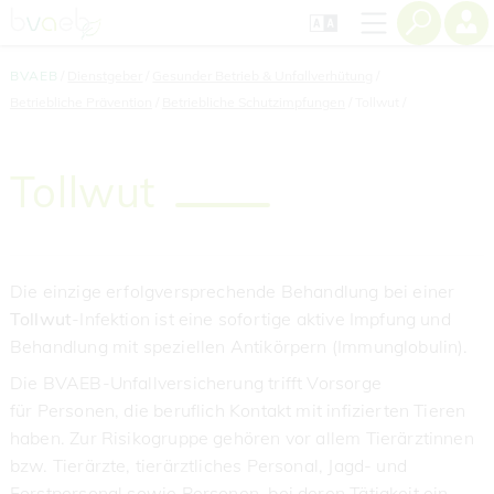
Zum
Zur
Zur
Seiteninhalt
Navigation
Mobilen
springen
springen
Navigation
springen
BVAEB
Dienstgeber
Gesunder Betrieb & Unfallverhütung
Betriebliche Prävention
Betriebliche Schutzimpfungen
Tollwut
Tollwut
Die einzige erfolgversprechende Behandlung bei einer
Tollwut
-Infektion ist eine sofortige aktive Impfung und
Behandlung mit speziellen Antikörpern (Immunglobulin).
Die BVAEB-Unfallversicherung trifft Vorsorge
für Personen, die beruflich Kontakt mit infizierten Tieren
haben. Zur Risikogruppe gehören vor allem Tierärztinnen
bzw. Tierärzte, tierärztliches Personal, Jagd- und
Forstpersonal sowie Personen, bei deren Tätigkeit ein