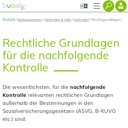
Zum
Zur
Zur
Seiteninhalt
Navigation
Mobilen
springen
springen
Navigation
springen
BVAEB
Vertragspartner
Heilmittel & ABS
Heilmittel
Rechtsgrundlagen
Rechtliche Grundlagen
für die nachfolgende
Kontrolle
Die wesentlichsten, für die
nachfolgende
Kontrolle
relevanten rechtlichen Grundlagen
außerhalb der Bestimmungen in den
Sozialversicherungsgesetzen (ASVG, B-KUVG
etc.) sind: