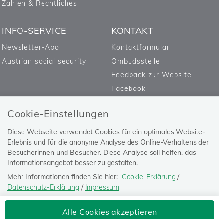
Zahlen & Rechtliches
INFO-SERVICE
KONTAKT
Newsletter-Abo
Kontaktformular
Austrian social security
Ombudsstelle
Feedback zur Website
Facebook
Cookie-Einstellungen
Diese Webseite verwendet Cookies für ein optimales Website-
Erlebnis und für die anonyme Analyse des Online-Verhaltens der
Besucherinnen und Besucher. Diese Analyse soll helfen, das
Informationsangebot besser zu gestalten.
Mehr Informationen finden Sie hier:
Cookie-Erklärung
/
Datenschutz-Erklärung
/
Impressum
Die Einstellung können Sie jederzeit auf der Seite "
Datenschutz-
Versicherungsanstalt öffentlich
Alle Cookies akzeptieren
Erklärung
" ändern.
Bediensteter, Eisenbahnen und Bergbau