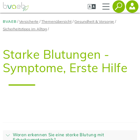
Zum
Zur
Zur
Seiteninhalt
Navigation
Mobilen
springen
springen
Navigation
springen
BVAEB
Versicherte
Themenübersicht
Gesundheit & Vorsorge
Sicherheitstipps im Alltag
Starke Blutungen -
Symptome, Erste Hilfe
Woran erkennen Sie eine starke Blutung mit
Schocksymptomatik?