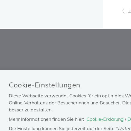
BVAEB
HILFE
Cookie-Einstellungen
Impressum
FAQ
Diese Webseite verwendet Cookies für ein optimales We
Barrierefreiheitserklärung
Technische Unterstützung
Online-Verhaltens der Besucherinnen und Besucher. Dies
Datenschutz
besser zu gestalten.
Hinweisgebungssystem
Mehr Informationen finden Sie hier:
Cookie-Erklärung
/
D
Zahlen & Rechtliches
Die Einstellung können Sie jederzeit auf der Seite "
Daten