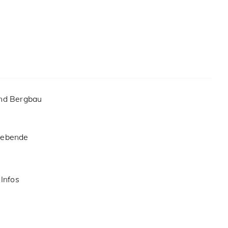
und Bergbau
gebende
 Infos