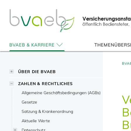
Zum
Zur
Zur
Seiteninhalt
Navigation
Mobilen
springen
springen
Navigation
springen
BVAEB & KARRIERE
THEMENÜBERS
BVA
ÜBER DIE BVAEB
ZAHLEN & RECHTLICHES
Allgemeine Geschäftsbedingungen (AGBs)
V
Gesetze
B
Satzung & Krankenordnung
B
Aktuelle Werte
Datenschutz