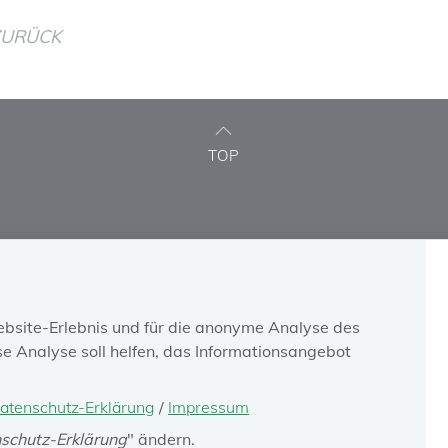
ZURÜCK
TOP
INFO-SERVICE
KONTAKT
Newsletter-Abo
Kontaktformular
bsite-Erlebnis und für die anonyme Analyse des
Austrian social security
Ombudsstelle
e Analyse soll helfen, das Informationsangebot
Feedback zur Website
Facebook
atenschutz-Erklärung
/
Impressum
schutz-Erklärung
" ändern.