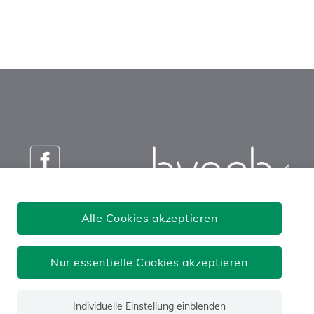
Versicherungsanstalt öffentlich
Alle Cookies akzeptieren
Bediensteter, Eisenbahnen und
Bergbau
Nur essentielle Cookies akzeptieren
Josefstädter Straße 80, 1080 Wien
Tel: 050405-0
postoffice@bvaeb.at
Individuelle Einstellung einblenden