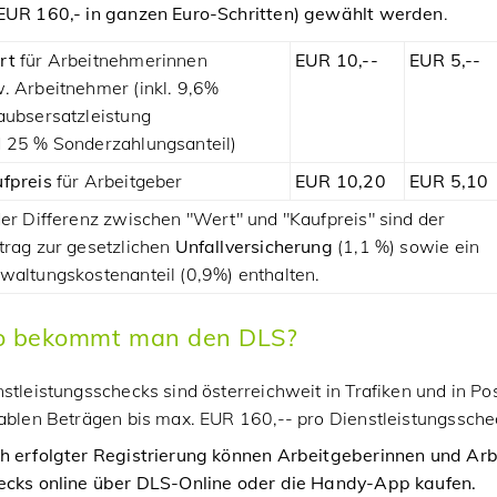
EUR 160,- in ganzen Euro-Schritten) gewählt werden
.
rt
für Arbeitnehmerinnen
EUR 10,--
EUR 5,--
. Arbeitnehmer (inkl. 9,6%
aubsersatzleistung
 25 % Sonderzahlungsanteil)
fpreis
für Arbeitgeber
EUR 10,20
EUR 5,10
der Differenz zwischen "Wert" und "Kaufpreis" sind der
trag zur gesetzlichen
Unfallversicherung
(1,1 %) sowie ein
waltungskostenanteil (0,9%) enthalten.
 bekommt man den DLS?
stleistungsschecks sind österreichweit in
Trafiken und in Po
ablen Beträgen bis max. EUR 160,-- pro Dienstleistungsschec
h erfolgter Registrierung können Arbeitgeberinnen und Ar
ecks online über DLS-Online oder die Handy-App kaufen.