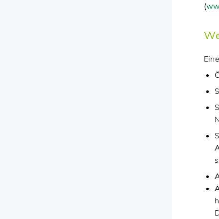
(
www
We
Eine
Ö
S
S
N
S
A
s
A
h
D