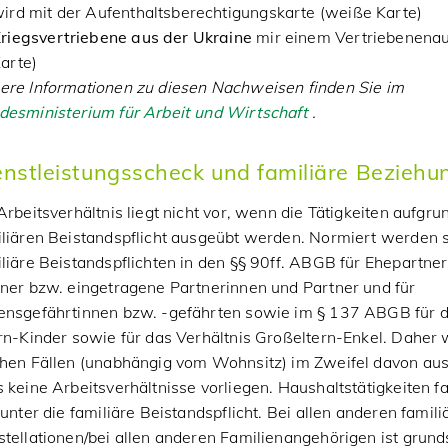
ird mit der Aufenthaltsberechtigungskarte (weiße Karte)
riegsvertriebene aus der Ukraine
mir einem Vertriebenenau
arte)
ere Informationen zu diesen Nachweisen finden Sie im
desministerium für Arbeit und Wirtschaft
.
enstleistungsscheck und familiäre Beziehu
Arbeitsverhältnis liegt nicht vor, wenn die Tätigkeiten aufgru
iliären Beistandspflicht ausgeübt werden. Normiert werden 
liäre Beistandspflichten in den §§ 90ff. ABGB für Ehepartne
ner bzw. eingetragene Partnerinnen und Partner und für
ensgefährtinnen bzw. -gefährten sowie im § 137 ABGB für d
rn-Kinder sowie für das Verhältnis Großeltern-Enkel. Daher w
chen Fällen (unabhängig vom Wohnsitz) im Zweifel davon au
 keine Arbeits­verhältnisse vorliegen. Haushaltstätigkeiten f
 unter die familiäre Beistands­pflicht. Bei allen anderen famili
tellationen/bei allen anderen Familienangehörigen ist grunds