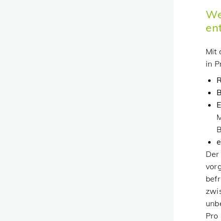
We
en
Mit
in P
R
B
E
M
B
e
Der 
vorg
befr
zwi
unbe
Pro