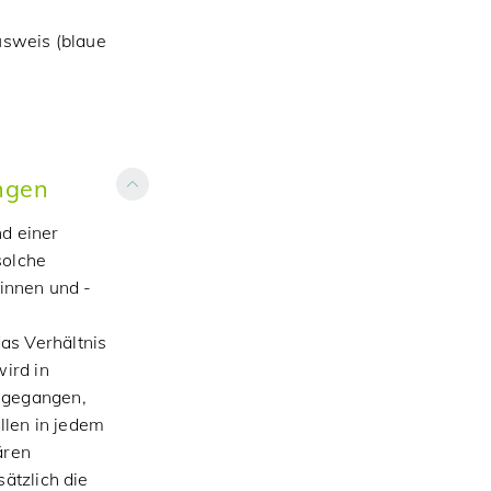
sweis (blaue
ngen
nd einer
solche
rinnen und -
as Verhältnis
ird in
sgegangen,
allen in jedem
ären
ätzlich die