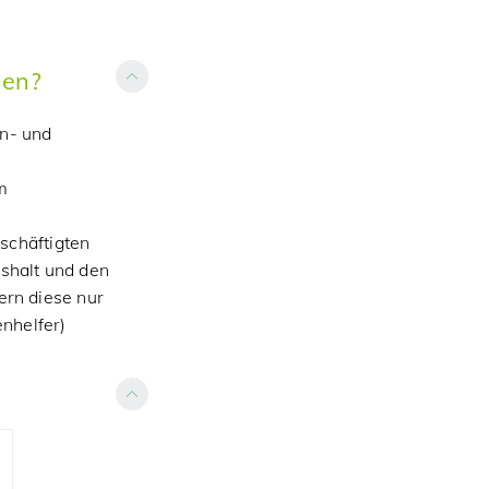
den?
en- und
m
eschäftigten
shalt und den
ern diese nur
enhelfer)