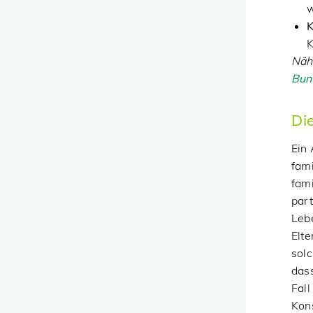
w
K
K
Näh
Bun
Di
Ein 
fam
fami
part
Leb
Elte
sol
dass
Fall
Kons