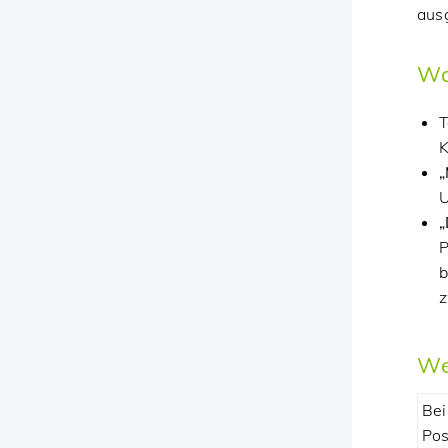
aus
Wa
T
K
U
„
P
b
z
We
Be
Pos