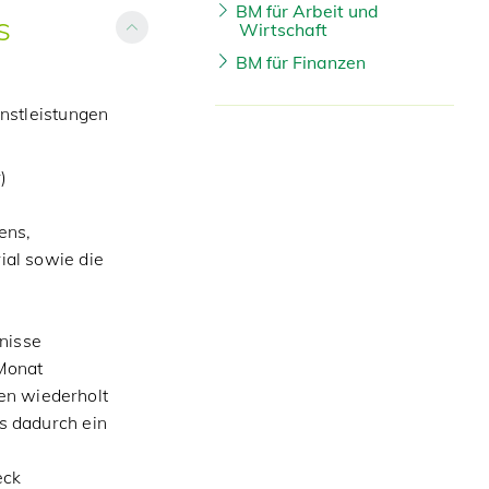
BM für Arbeit und
S
Wirtschaft
BM für Finanzen
nstleistungen
)
ens,
ial sowie die
tnisse
 Monat
nen wiederholt
s dadurch ein
eck