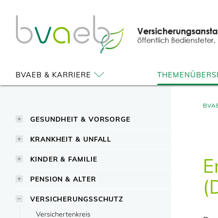
Zum
Zur
Zur
Seiteninhalt
Navigation
Mobilen
springen
springen
Navigation
springen
BVAEB & KARRIERE
THEMENÜBERS
BVA
GESUNDHEIT & VORSORGE
KRANKHEIT & UNFALL
E
KINDER & FAMILIE
PENSION & ALTER
(
VERSICHERUNGSSCHUTZ
Versichertenkreis