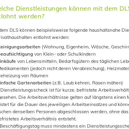
lche Dienstleistungen können mit dem DL
tlohnt werden?
 dem DLS können beispielsweise folgende haushaltsnahe Die
rivathaushalten entlohnt werden:
einigungsarbeiten
(Wohnung, Eigenheim, Wäsche, Geschirr
eaufsichtigung
von Klein- oder Schulkindern
inkäufe
von Lebensmitteln, Bedarfsgütern des täglichen Leb
edikamenten (jedoch nicht deren Verabreichung), Heizmater
eheizung von Räumen
infache Gartenarbeiten
(z.B. Laub kehren, Rasen mähen)
Dienstleistungsscheck ist für kurze, befristete Arbeitsverhäl
esehen. Die Arbeitsverhältnisse gelten auf längstens einen
istet für die Dauer des jeweiligen Arbeitseinsatzes und kön
schen denselben Personen abgeschlossen werden, ohne das
fristetes Arbeitsverhältnis entsteht.
 Beschäftigungstag muss mindestens ein Dienstleistungssch