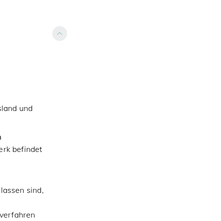
sland und
m
erk befindet
lassen sind,
lverfahren