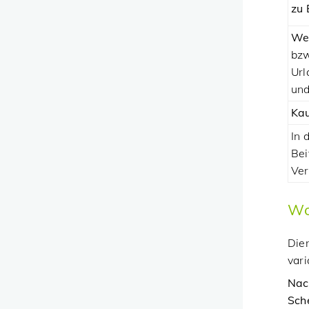
zu 
We
bzw
Url
und
Kau
In 
Bei
Ver
Wo
Dien
vari
Nac
Sch