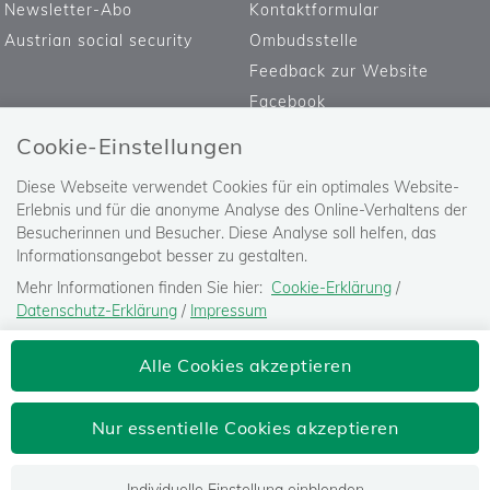
Newsletter-Abo
Kontaktformular
Austrian social security
Ombudsstelle
Feedback zur Website
Facebook
Cookie-Einstellungen
Diese Webseite verwendet Cookies für ein optimales Website-
Erlebnis und für die anonyme Analyse des Online-Verhaltens der
Besucherinnen und Besucher. Diese Analyse soll helfen, das
Informationsangebot besser zu gestalten.
Mehr Informationen finden Sie hier:
Cookie-Erklärung
/
Datenschutz-Erklärung
/
Impressum
Die Einstellung können Sie jederzeit auf der Seite "
Datenschutz-
Versicherungsanstalt öffentlich
Alle Cookies akzeptieren
Erklärung
" ändern.
Bediensteter, Eisenbahnen und Bergbau
Josefstädter Straße 80, 1080 Wien
Nur essentielle Cookies akzeptieren
Tel: 050405-0
postoffice@bvaeb.at