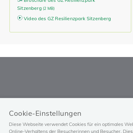
Broschüre des GZ Resilienzpark
Sitzenberg
(
2 MB)
Video des GZ Resilienzpark Sitzenberg
BVAEB
HILFE
Cookie-Einstellungen
Impressum
FAQ
Diese Webseite verwendet Cookies für ein optimales Web
Barrierefreiheitserklärung
Technische Unterstützung
Online-Verhaltens der Besucherinnen und Besucher. Diese