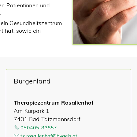
en Patientinnen und
.
 ein Gesundheitszentrum,
t hat, sowie ein
Burgenland
Therapiezentrum Rosalienhof
Am Kurpark 1
7431 Bad Tatzmannsdorf
050405-83857
tz.rosalienhof@bvaeb.at