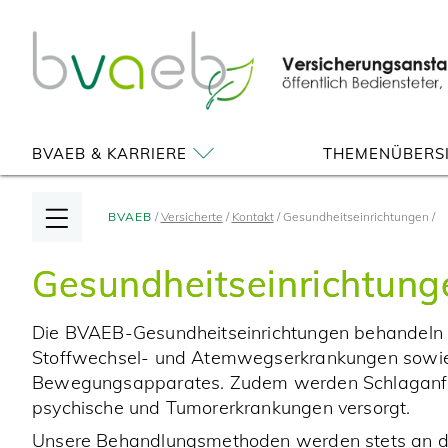
Zum
Zur
Seiteninhalt
Navigation
springen
springen
BVAEB & KARRIERE
THEMENÜBERS
BVAEB
Versicherte
Kontakt
Gesundheitseinrichtungen
Gesundheitseinrichtung
Die BVAEB-Gesundheitseinrichtungen behandeln H
Stoffwechsel- und Atemwegserkrankungen sowi
Bewegungsapparates. Zudem werden Schlaganfäl
psychische und Tumorerkrankungen versorgt.
Unsere Behandlungsmethoden werden stets an d