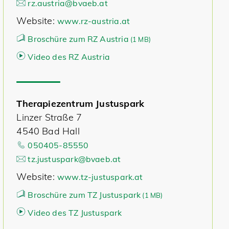
rz.austria@bvaeb.at
Website:
www.rz-austria.at
Broschüre zum RZ Austria
(
1 MB)
Video des RZ Austria
Therapiezentrum Justuspark
Linzer Straße 7
4540 Bad Hall
050405-85550
tz.justuspark@bvaeb.at
Website:
www.tz-justuspark.at
Broschüre zum TZ Justuspark
(
1 MB)
Video des TZ Justuspark