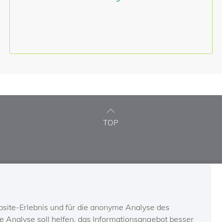
TOP
INFO-SERVICE
KONTAKT
Newsletter-Abo
Kontaktformular
site-Erlebnis und für die anonyme Analyse des
Austrian social security
Ombudsstelle
 Analyse soll helfen, das Informationsangebot besser