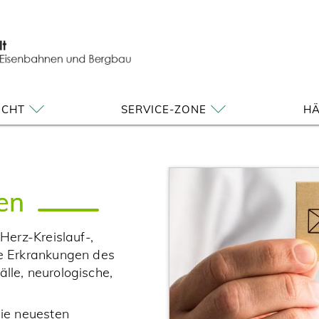
ICHT
SERVICE-ZONE
HÄ
en
erz-Kreislauf-,
e Erkrankungen des
le, neurologische,
ie neuesten