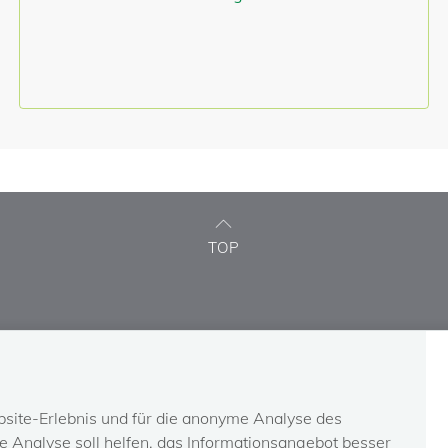
TOP
INFO-SERVICE
KONTAKT
Newsletter-Abo
Kontaktformular
site-Erlebnis und für die anonyme Analyse des
Austrian social security
Ombudsstelle
 Analyse soll helfen, das Informationsangebot besser