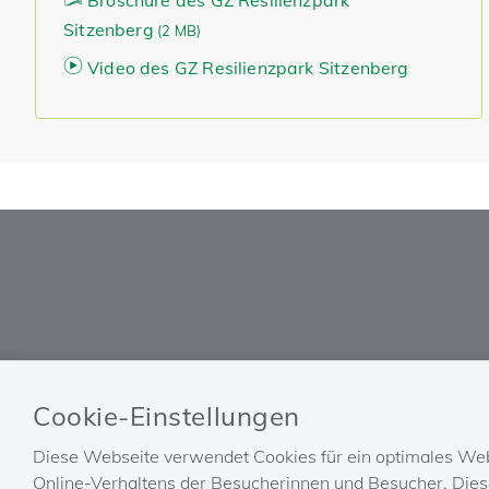
Broschüre des GZ Resilienzpark
Sitzenberg
(
2 MB)
Video des GZ Resilienzpark Sitzenberg
BVAEB
HILFE
Cookie-Einstellungen
Impressum
FAQ
Diese Webseite verwendet Cookies für ein optimales Web
Barrierefreiheitserklärung
Technische Unterstützung
Online-Verhaltens der Besucherinnen und Besucher. Diese