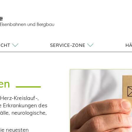
ICHT
SERVICE-ZONE
HÄ
en
erz-Kreislauf-,
e Erkrankungen des
le, neurologische,
ie neuesten