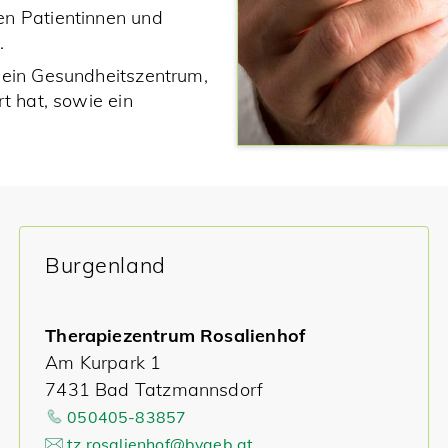
en Patientinnen und
.
 ein Gesundheitszentrum,
t hat, sowie ein
Burgenland
Therapiezentrum Rosalienhof
Am Kurpark 1
7431 Bad Tatzmannsdorf
050405-83857
tz.rosalienhof@bvaeb.at