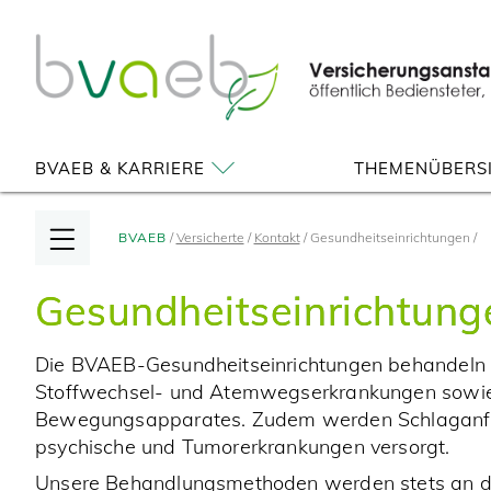
Zum
Zur
Seiteninhalt
Navigation
springen
springen
BVAEB & KARRIERE
THEMENÜBERS
BVAEB
Versicherte
Kontakt
Gesundheitseinrichtungen
Gesundheitseinrichtung
Die BVAEB-Gesundheitseinrichtungen behandeln H
Stoffwechsel- und Atemwegserkrankungen sowi
Bewegungsapparates. Zudem werden Schlaganfäl
psychische und Tumorerkrankungen versorgt.
Unsere Behandlungsmethoden werden stets an d