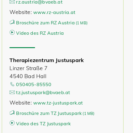
rz.austria@bvaeb.at
Website:
www.rz-austria.at
Broschüre zum RZ Austria
(
1 MB)
Video des RZ Austria
Therapiezentrum Justuspark
Linzer Straße 7
4540 Bad Hall
050405-85550
tz.justuspark@bvaeb.at
Website:
www.tz-justuspark.at
Broschüre zum TZ Justuspark
(
1 MB)
Video des TZ Justuspark