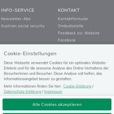
INFO-SERVICE
KONTAKT
Newsletter-Abo
Kontaktformular
Austrian social security
Ombudsstelle
Feedback zur Website
Facebook
Cookie-Einstellungen
Diese Webseite verwendet Cookies für ein optimales Website-
Erlebnis und für die anonyme Analyse des Online-Verhaltens der
Besucherinnen und Besucher. Diese Analyse soll helfen, das
Informationsangebot besser zu gestalten.
Mehr Informationen finden Sie hier:
Cookie-Erklärung
/
Datenschutz-Erklärung
/
Impressum
Die Einstellung können Sie jederzeit auf der Seite "
Datenschutz-
Versicherungsanstalt öffentlich
Alle Cookies akzeptieren
Erklärung
" ändern.
Bediensteter, Eisenbahnen und Bergbau