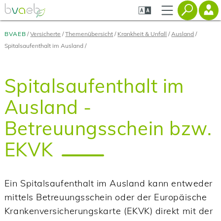
Zum
Zur
Zur
Seiteninhalt
Navigation
Mobilen
springen
springen
Navigation
springen
BVAEB
Versicherte
Themenübersicht
Krankheit & Unfall
Ausland
Spitalsaufenthalt im Ausland
Spitalsaufenthalt im
Ausland -
Betreuungsschein bzw.
EKVK
Ein Spitalsaufenthalt im Ausland kann entweder
mittels Betreuungsschein oder der Europäische
Krankenversicherungskarte (EKVK) direkt mit der