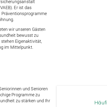
rsicherungsanstalt
VAEB). Er ist das
d Präventionsprogramme
wöhnung.
ieten wir unseren Gästen
esundheit bewusst zu
 stehen Eigenaktivität,
g im Mittelpunkt.
 Seniorinnen und Senioren
wöchige Programme zu
undheit zu stärken und Ihr
Häuf