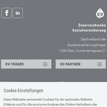
Österreichische
Sozialversicherung
Dachverband der
Sozialversicherungsträger
1030 Wien, Kundmanngasse 21
SV-TRÄGER
SV-PARTNER
ÜBER UNS
HILFE
Cookie-Einstellungen
Kontakt
Barrierefreiheitserklärung
Offene Stellen
Browser-Info & Sicherheit
Diese Webseite verwendet Cookies für ein optimales Website-
Erlebnis und für die anonyme Analyse des Online-Verhaltens der
Presse
Hilfe zur Suche