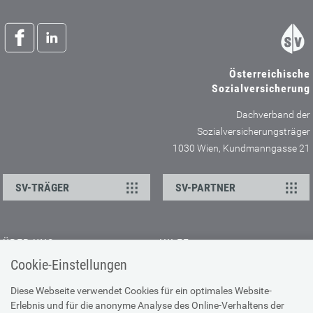
Österreichische
Sozialversicherung
Dachverband der
Sozialversicherungsträger
1030 Wien, Kundmanngasse 21
SV-TRÄGER
SV-PARTNER
ÜBER UNS
HILFE
Cookie-Einstellungen
Kontakt
Barrierefreiheitserklärung
Offene Stellen
Browser-Info & Sicherheit
Diese Webseite verwendet Cookies für ein optimales Website-
Erlebnis und für die anonyme Analyse des Online-Verhaltens der
Presse
Hilfe zur Suche