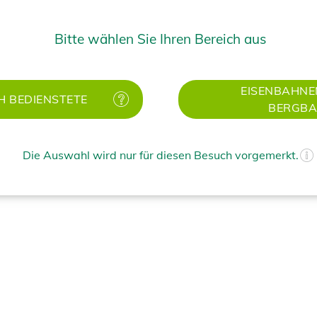
ke Wienzeile 48-52
Bitte wählen Sie Ihren Bereich aus
0 Wien
lefon: 050 405 - 33302
ail:
pensionsversicherung@bvaeb.at
EISENBAHNE
H BEDIENSTETE
BERGB
Die Auswahl wird nur für diesen Besuch vorgemerkt.
rueck