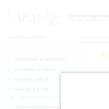
Zum
Zur
Zur
Seiteninhalt
Navigation
Mobilen
springen
springen
Navigation
springen
BVAEB & KARRIERE
THEMENÜBERS
K
GESUNDHEIT & VORSORGE
KRANKHEIT & UNFALL
KINDER & FAMILIE
Al
PENSION & ALTER
Pen
Allgemeine Erläuterungen zum Ruhestand
Aus
VERSICHERUNGSSCHUTZ