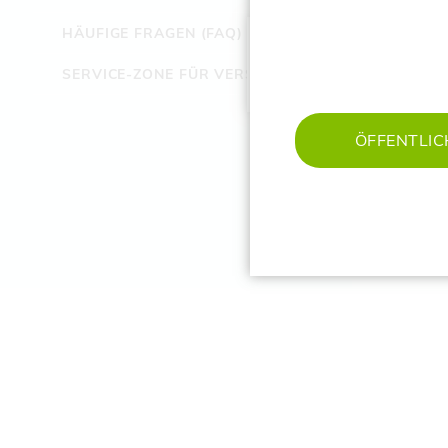
HÄUFIGE FRAGEN (FAQ)
Lin
106
SERVICE-ZONE FÜR VERSICHERTE
‌Te
‌E-M
ÖFFENTLIC
zu