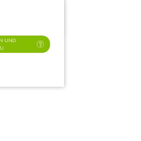
✕
N UND
AU