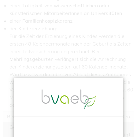
einer
Tätigkeit von wissenschaftlichen oder
künstlerischen MitarbeiterInnen an Universitäten
einer
Familienhospizkarenz
der
Kindererziehung:
Für die Zeit der Erziehung eines Kindes werden die
ersten 48 Kalendermonate nach der Geburt als Zeiten
einer Teilversicherung angerechnet. Bei
Mehrlingsgeburten
verlängert sich die Anrechnung
der Kindererziehungszeiten auf 60 Kalendermonate.
Wird bzw. werden aber vor Ablauf dieses Zeitraumes
wieder ein Kind bzw. Kinder geboren, endet damit die
Versicherungszeit und es können neuerlich 48 bzw. 60
Monate für die Erziehung des nächsten Kindes bzw.
der nächsten Kinder berücksichtigt werden.
Beispiele der Anrechnung von Kindererziehungszeiten
Geburt des
Teilversicherungszeit
davon
Kindes
berücksichtigt