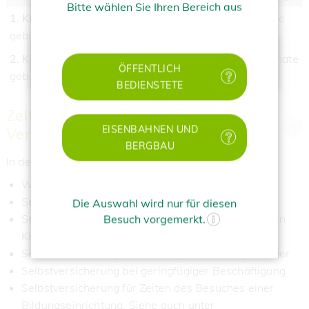
Bitte wählen Sie Ihren Bereich aus
1. Kind:
Feb. 2005 - Aug.
31 Monate
geb.: 23.1.2005
2007
✕
2. Kind:
ab Sept. 2007
max. 48 Monate
ÖFFENTLICH
geb.: 7.8.2007
BEDIENSTETE
Zeiten einer freiwilligen
EISENBAHNEN UND
Versicherung
BERGBAU
In der Pensionsversicherung sind dies Zeiten einer
Weiterversicherung
Selbstversicherung
Die Auswahl wird nur für diesen
Selbstversicherung für die Pflege eines behinderten
Besuch vorgemerkt.
Kindes
Selbstversicherung für die Pflege naher Angehöriger
Selbstversicherung bei geringfügiger Beschäftigung
Selbstversicherung für Zeiten des Besuches einer
Bildungseinrichtung. Siehe auch unter