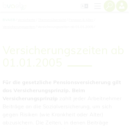
Zum
Zur
Zur
Seiteninhalt
Navigation
Mobilen
springen
springen
Navigation
springen
BVAEB
Versicherte
Themenübersicht
Pension & Alter
Versicherungszeiten
Versicherungszeiten ab 01.01.2005
Versicherungszeiten ab
01.01.2005
Für die gesetzliche Pensionsversicherung gilt
das Versicherungsprinzip. Beim
Versicherungsprinzip
zahlt jeder Arbeitnehmer
Beiträge an die Sozialversicherung, um sich
gegen Risiken (wie Krankheit oder Alter)
abzusichern. Die Zeiten, in denen Beiträge