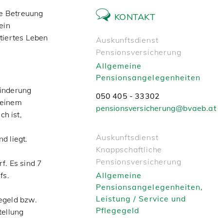
he Betreuung
KONTAKT
ein
tiertes Leben
Auskunftsdienst
Pensionsversicherung
Allgemeine
Pensionsangelegenheiten
hinderung
050 405 - 33302
 einem
pensionsversicherung@bvaeb.at
h ist,
Auskunftsdienst
d liegt.
Knappschaftliche
Pensionsversicherung
f. Es sind 7
fs.
Allgemeine
Pensionsangelegenheiten,
Leistung / Service und
egeld bzw.
Pflegegeld
tellung