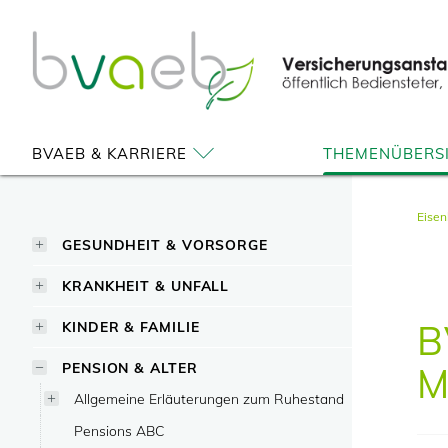
Zum
Zur
Zur
Seiteninhalt
Navigation
Mobilen
springen
springen
Navigation
springen
BVAEB & KARRIERE
THEMENÜBERS
Eise
GESUNDHEIT & VORSORGE
KRANKHEIT & UNFALL
B
KINDER & FAMILIE
PENSION & ALTER
M
Allgemeine Erläuterungen zum Ruhestand
Pensions ABC