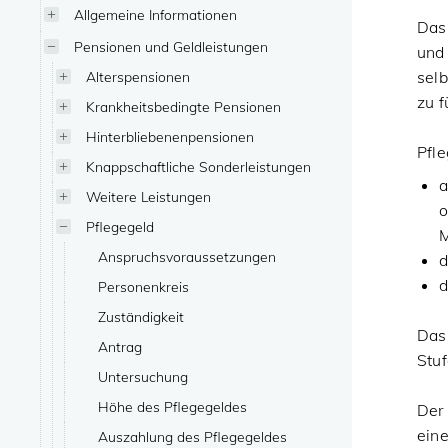
Allgemeine Informationen
Das 
Pensionen und Geldleistungen
und 
sel
Alterspensionen
zu f
Krankheitsbedingte Pensionen
Hinterbliebenenpensionen
Pfl
Knappschaftliche Sonderleistungen
a
Weitere Leistungen
o
Pflegegeld
M
Anspruchsvoraussetzungen
d
d
Personenkreis
Zuständigkeit
Das
Antrag
Stuf
Untersuchung
Höhe des Pflegegeldes
Der
ein
Auszahlung des Pflegegeldes