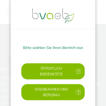
zurueck
TOP
Bitte wählen Sie Ihren Bereich aus
✕
BVAEB
HILFE
ÖFFENTLICH
BEDIENSTETE
Impressum
FAQ
Barrierefreiheitserklärung
Technische Unterstützung
EISENBAHNEN UND
Datenschutz
BERGBAU
Hinweisgebungssystem
Zahlen & Rechtliches