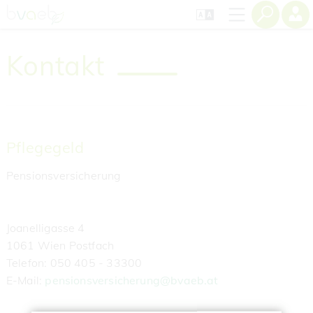
Zum
Zur
Zur
Seiteninhalt
Navigation
Mobilen
springen
springen
Navigation
springen
Kontakt
Pflegegeld
Pensionsversicherung
Joanelligasse 4
1061 Wien Postfach
‌Telefon: 050 405 - 33300
‌E-Mail:
pensionsversicherung@bvaeb.at