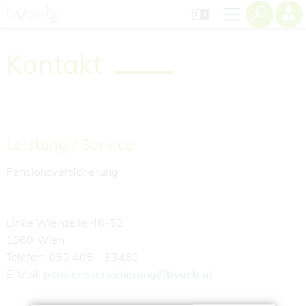
Zum
Zur
Zur
Seiteninhalt
Navigation
Mobilen
springen
springen
Navigation
springen
Kontakt
Leistung / Service
Pensionsversicherung
Linke Wienzeile 48-52
1060 Wien
‌Telefon: 050 405 - 33460
‌E-Mail:
pensionsversicherung@bvaeb.at