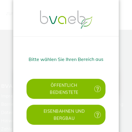
zurueck
TOP
Bitte wählen Sie Ihren Bereich aus
✕
BVAEB
HILFE
ÖFFENTLICH
BEDIENSTETE
Impressum
FAQ
Barrierefreiheitserklärung
Technische Unterstützung
EISENBAHNEN UND
Datenschutz
BERGBAU
Hinweisgebungssystem
Zahlen & Rechtliches