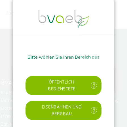
zurueck
TOP
Bitte wählen Sie Ihren Bereich aus
✕
BVAEB
HILFE
ÖFFENTLICH
BEDIENSTETE
Impressum
FAQ
Barrierefreiheitserklärung
Technische Unterstützung
EISENBAHNEN UND
Datenschutz
BERGBAU
Hinweisgebungssystem
Zahlen & Rechtliches