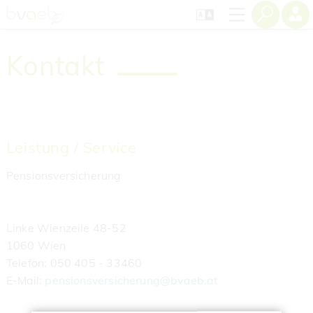
Zum
Zur
Zur
Seiteninhalt
Navigation
Mobilen
springen
springen
Navigation
springen
Kontakt
Leistung / Service
Pensionsversicherung
Linke Wienzeile 48-52
1060 Wien
‌Telefon: 050 405 - 33460
‌E-Mail:
pensionsversicherung@bvaeb.at