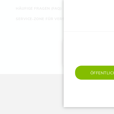
HÄUFIGE FRAGEN (FAQ)
Lin
106
SERVICE-ZONE FÜR VERSICHERTE
‌Te
‌E-M
zu
ÖFFENTLIC