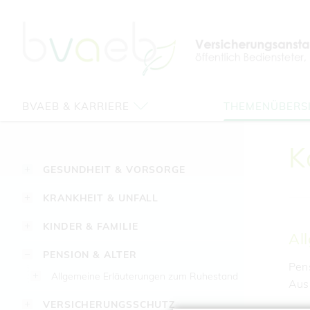
Zum
Zur
Zur
Seiteninhalt
Navigation
Mobilen
springen
springen
Navigation
springen
BVAEB & KARRIERE
THEMENÜBERS
K
GESUNDHEIT & VORSORGE
KRANKHEIT & UNFALL
KINDER & FAMILIE
Al
PENSION & ALTER
Pen
Allgemeine Erläuterungen zum Ruhestand
Aus
VERSICHERUNGSSCHUTZ