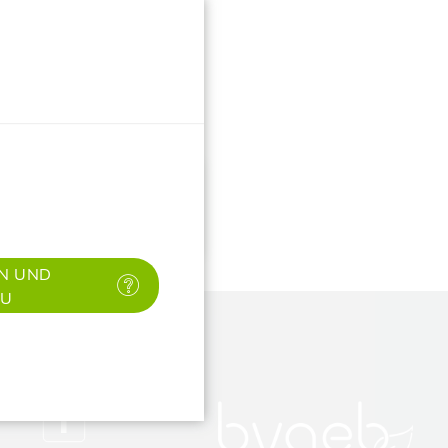
✕
N UND
AU