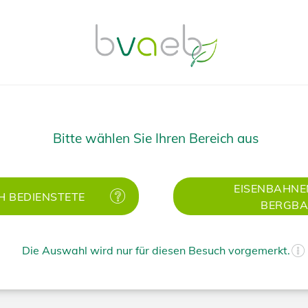
ke Wienzeile 48-52
0 Wien
lefon: 050 405 - 33302
ail:
pensionsversicherung@bvaeb.at
Bitte wählen Sie Ihren Bereich aus
rueck
EISENBAHNE
H BEDIENSTETE
BERGB
TOP
Die Auswahl wird nur für diesen Besuch vorgemerkt.