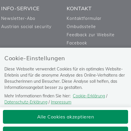
INFO-SERVICE
KONTAKT
Newsletter-Abo
Kontaktformular
Austrian social security
Ombudsstelle
Feedback zur Website
Facebook
Cookie-Einstellungen
Diese Webseite verwendet Cookies für ein optimales Website-
Erlebnis und für die anonyme Analyse des Online-Verhaltens der
Besucherinnen und Besucher. Diese Analyse soll helfen, das
Informationsangebot besser zu gestalten.
Mehr Informationen finden Sie hier:
Cookie-Erklärung
/
Datenschutz-Erklärung
/
Impressum
Die Einstellung können Sie jederzeit auf der Seite "
Datenschutz-
Versicherungsanstalt öffentlich
Alle Cookies akzeptieren
Erklärung
" ändern.
Bediensteter, Eisenbahnen und Bergbau
Josefstädter Straße 80, 1080 Wien