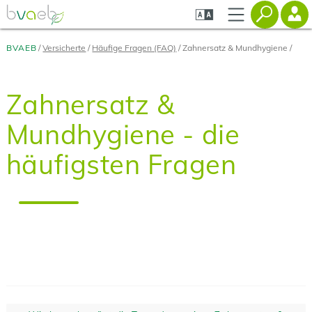
Zum
Zur
Zur
Seiteninhalt
Navigation
Mobilen
springen
springen
Navigation
springen
BVAEB
Versicherte
Häufige Fragen (FAQ)
Zahnersatz & Mundhygiene
Zahnersatz &
Mundhygiene - die
häufigsten Fragen