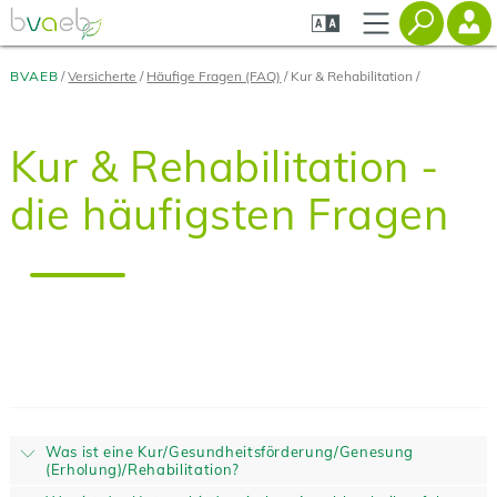
Zum
Zur
Zur
Seiteninhalt
Navigation
Mobilen
springen
springen
Navigation
springen
BVAEB
Versicherte
Häufige Fragen (FAQ)
Kur & Rehabilitation
Kur & Rehabilitation -
die häufigsten Fragen
Was ist eine Kur/Gesundheitsförderung/Genesung
(Erholung)/Rehabilitation?