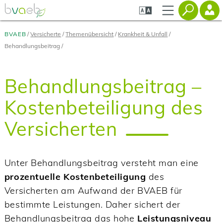
Zum
Zur
Zur
Seiteninhalt
Navigation
Mobilen
springen
springen
Navigation
springen
BVAEB
Versicherte
Themenübersicht
Krankheit & Unfall
Behandlungsbeitrag
Behandlungsbeitrag –
Kostenbeteiligung des
Versicherten
Unter Behandlungsbeitrag versteht man eine
prozentuelle Kostenbeteiligung
des
Versicherten am Aufwand der BVAEB für
bestimmte Leistungen. Daher sichert der
Behandlungsbeitrag das hohe
Leistungsniveau