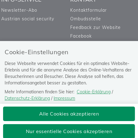
Newsletter-Abo
Kontaktformular
Austrian social security
Ombudsstelle
Feedback zur Website
Facebook
Cookie-Einstellungen
Diese Webseite verwendet Cookies für ein optimales Website-
Erlebnis und für die anonyme Analyse des Online-Verhaltens der
Besucherinnen und Besucher. Diese Analyse soll helfen, das
Informationsangebot besser zu gestalten.
Mehr Informationen finden Sie hier:
Cookie-Erklärung
/
Datenschutz-Erklärung
/
Impressum
Die Einstellung können Sie jederzeit auf der Seite "
Datenschutz-
Versicherungsanstalt öffentlich
Alle Cookies akzeptieren
Erklärung
" ändern.
Bediensteter, Eisenbahnen und Bergbau
Josefstädter Straße 80, 1080 Wien
Nur essentielle Cookies akzeptieren
Tel: 050405-0