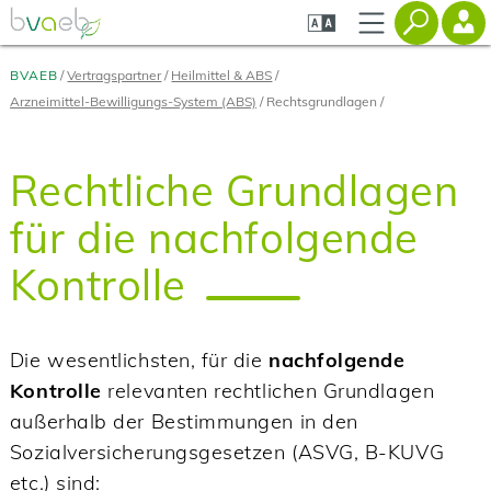
Zum
Zur
Zur
Seiteninhalt
Navigation
Mobilen
springen
springen
Navigation
springen
BVAEB
Vertragspartner
Heilmittel & ABS
Arzneimittel-Bewilligungs-System (ABS)
Rechtsgrundlagen
Rechtliche Grundlagen
für die nachfolgende
Kontrolle
Die wesentlichsten, für die
nachfolgende
Kontrolle
relevanten rechtlichen Grundlagen
außerhalb der Bestimmungen in den
Sozialversicherungsgesetzen (ASVG, B-KUVG
etc.) sind: