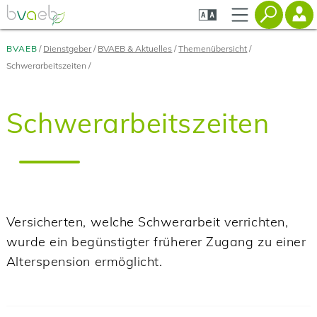
Zum
Zur
Zur
Seiteninhalt
Navigation
Mobilen
springen
springen
Navigation
springen
BVAEB
Dienstgeber
BVAEB & Aktuelles
Themenübersicht
Schwerarbeitszeiten
Schwerarbeitszeiten
Versicherten, welche Schwerarbeit verrichten,
wurde ein begünstigter früherer Zugang zu einer
Alterspension ermöglicht.