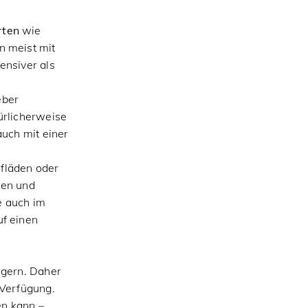
rten
wie
n meist mit
ensiver als
eber
ürlicherweise
auch mit einer
fläden oder
len und
e auch im
uf einen
agern. Daher
 Verfügung.
n kann –