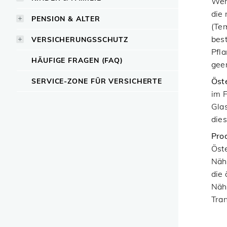
Wenn
die
PENSION & ALTER
(Tem
bes
VERSICHERUNGSSCHUTZ
Pfl
HÄUFIGE FRAGEN (FAQ)
geer
Öst
SERVICE-ZONE FÜR VERSICHERTE
im 
Gla
dies
Pro
Öst
Nähr
die
Nähr
Tra