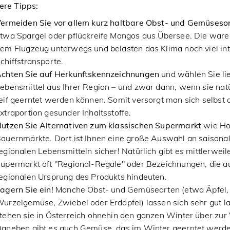
ere Tipps:
ermeiden Sie vor allem kurz haltbare Obst- und Gemüseso
twa Spargel oder pflückreife Mangos aus Übersee. Die ware
em Flugzeug unterwegs und belasten das Klima noch viel int
chiffstransporte.
chten Sie auf Herkunftskennzeichnungen
und wählen Sie li
ebensmittel aus Ihrer Region – und zwar dann, wenn sie nat
eif geerntet werden können. Somit versorgt man sich selbst 
xtraportion gesunder Inhaltsstoffe.
utzen Sie Alternativen zum klassischen Supermarkt
wie Ho
auernmärkte. Dort ist Ihnen eine große Auswahl an saisona
egionalen Lebensmitteln sicher! Natürlich gibt es mittlerweil
upermarkt oft "Regional-Regale" oder Bezeichnungen, die a
egionalen Ursprung des Produkts hindeuten.
agern Sie ein!
Manche Obst- und Gemüsearten (etwa Äpfel,
urzelgemüse, Zwiebel oder Erdäpfel) lassen sich sehr gut l
tehen sie in Österreich ohnehin den ganzen Winter über zur
aneben gibt es auch Gemüse, das im Winter geerntet werde