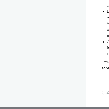
d
B
v
W
d
a
A
i
Erf
son