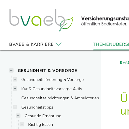
Zum
Zur
Zur
Seiteninhalt
Navigation
Mobilen
springen
springen
Navigation
springen
BVAEB & KARRIERE
THEMENÜBERS
BVA
GESUNDHEIT & VORSORGE
Gesundheitsförderung & Vorsorge
Kur & Gesundheitsvorsorge Aktiv
Ü
Gesundheitseinrichtungen & Ambulatorien
u
Gesundheitstipps
Gesunde Ernährung
Richtig Essen