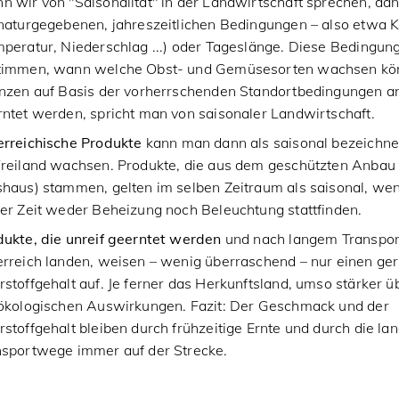
 wir von "Saisonalität" in der Landwirtschaft sprechen, da
 naturgegebenen, jahreszeitlichen Bedingungen – also etwa 
peratur, Niederschlag ...) oder Tageslänge. Diese Bedingun
timmen, wann welche Obst- und Gemüsesorten wachsen k
anzen auf Basis der vorherrschenden Standortbedingungen a
ntet werden, spricht man von saisonaler Landwirtschaft.
erreichische Produkte
kann man dann als saisonal bezeichne
Freiland wachsen. Produkte, die aus dem geschützten Anbau 
shaus) stammen, gelten im selben Zeitraum als saisonal, w
er Zeit weder Beheizung noch Beleuchtung stattfinden.
dukte, die unreif geerntet werden
und nach langem Transpor
erreich landen, weisen – wenig überraschend – nur einen ge
stoffgehalt auf. Je ferner das Herkunftsland, umso stärker ü
 ökologischen Auswirkungen. Fazit: Der Geschmack und der
stoffgehalt bleiben durch frühzeitige Ernte und durch die la
nsportwege immer auf der Strecke.