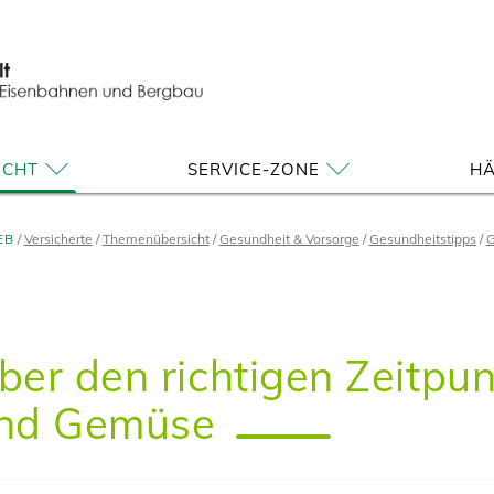
ICHT
SERVICE-ZONE
HÄ
EB
Versicherte
Themenübersicht
Gesundheit & Vorsorge
Gesundheitstipps
G
ber den richtigen Zeitpun
nd Gemüse