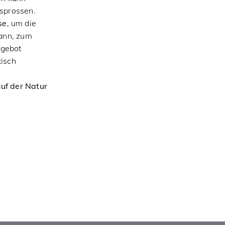
lsprossen.
se
, um die
kann, zum
ngebot
tisch
auf der Natur