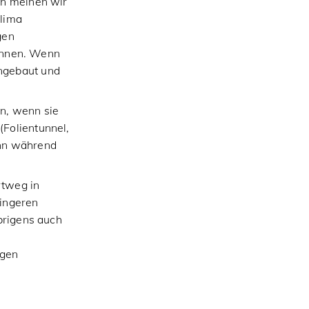
nn meinen wir
Klima
gen
önnen. Wenn
ngebaut und
n, wenn sie
(Folientunnel,
enn während
tweg in
ringeren
brigens auch
ngen