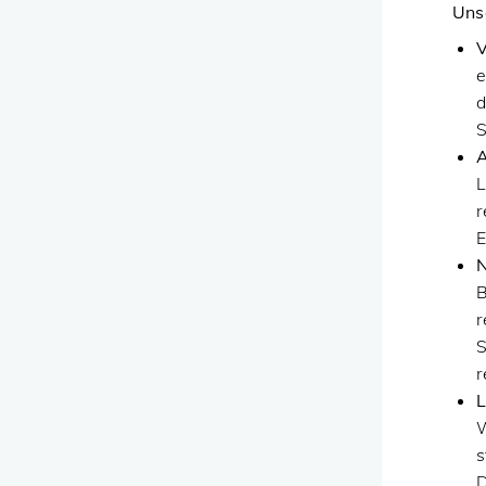
Uns
V
e
d
S
A
L
r
E
N
B
r
S
r
L
W
s
D