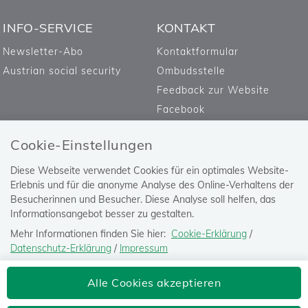
INFO-SERVICE
KONTAKT
Newsletter-Abo
Kontaktformular
Austrian social security
Ombudsstelle
Feedback zur Website
Facebook
Cookie-Einstellungen
Diese Webseite verwendet Cookies für ein optimales Website-
Erlebnis und für die anonyme Analyse des Online-Verhaltens der
Besucherinnen und Besucher. Diese Analyse soll helfen, das
Informationsangebot besser zu gestalten.
Mehr Informationen finden Sie hier:
Cookie-Erklärung
/
Datenschutz-Erklärung
/
Impressum
Die Einstellung können Sie jederzeit auf der Seite "
Datenschutz-
Versicherungsanstalt öffentlich
Alle Cookies akzeptieren
Erklärung
" ändern.
Bediensteter, Eisenbahnen und Bergbau