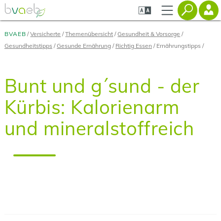
Zum
Zur
Zur
Seiteninhalt
Navigation
Mobilen
springen
springen
Navigation
springen
BVAEB
Versicherte
Themenübersicht
Gesundheit & Vorsorge
Gesundheitstipps
Gesunde Ernährung
Richtig Essen
Ernährungstipps
Bunt und g´sund - der
Kürbis: Kalorienarm
und mineralstoffreich