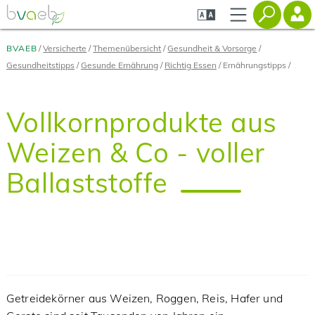
Zum
Zur
Zur
Seiteninhalt
Navigation
Mobilen
springen
springen
Navigation
springen
BVAEB
Versicherte
Themenübersicht
Gesundheit & Vorsorge
Gesundheitstipps
Gesunde Ernährung
Richtig Essen
Ernährungstipps
Vollkornprodukte aus
Weizen & Co - voller
Ballaststoffe
Getreidekörner aus Weizen, Roggen, Reis, Hafer und