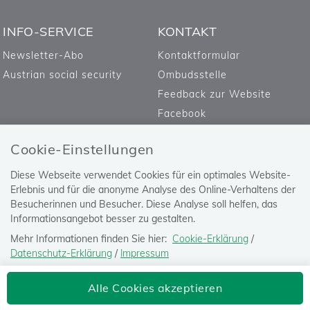
INFO-SERVICE
KONTAKT
Newsletter-Abo
Kontaktformular
Austrian social security
Ombudsstelle
Feedback zur Website
Facebook
Cookie-Einstellungen
Diese Webseite verwendet Cookies für ein optimales Website-
Erlebnis und für die anonyme Analyse des Online-Verhaltens der
Besucherinnen und Besucher. Diese Analyse soll helfen, das
Informationsangebot besser zu gestalten.
Mehr Informationen finden Sie hier:
Cookie-Erklärung
/
Datenschutz-Erklärung
/
Impressum
Die Einstellung können Sie jederzeit auf der Seite "
Datenschutz-
Versicherungsanstalt öffentlich
Alle Cookies akzeptieren
Erklärung
" ändern.
Bediensteter, Eisenbahnen und Bergbau