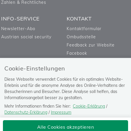
Zahlen & Rechtliches
INFO-SERVICE
KONTAKT
Newsletter-Abo
Kontaktformular
Austrian social security
Ombudsstelle
Feedback zur Website
Facebook
Cookie-Einstellungen
Diese Webseite verwendet Cookies für ein optimales Website-
Erlebnis und für die anonyme Analyse des Online-Verhaltens der
Besucherinnen und Besucher. Diese Analyse soll helfen, das
Informationsangebot besser zu gestalten.
Mehr Informationen finden Sie hier:
Cookie-Erklärung
/
Datenschutz-Erklärung
/
Impressum
Die Einstellung können Sie jederzeit auf der Seite "
Datenschutz-
Versicherungsanstalt öffentlich
Alle Cookies akzeptieren
Erklärung
" ändern.
Bediensteter, Eisenbahnen und Bergbau