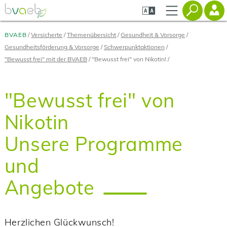
Zum
Zur
Zur
Seiteninhalt
Navigation
Mobilen
springen
springen
Navigation
springen
BVAEB
Versicherte
Themenübersicht
Gesundheit & Vorsorge
Gesundheitsförderung & Vorsorge
Schwerpunktaktionen
"Bewusst frei" mit der BVAEB
"Bewusst frei" von Nikotin!
"Bewusst frei" von
Nikotin
Unsere Programme
und
Angebote
Herzlichen Glückwunsch!