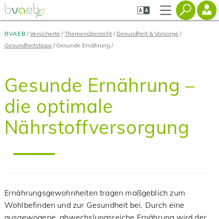
Zum
Zur
Zur
Seiteninhalt
Navigation
Mobilen
springen
springen
Navigation
springen
BVAEB
Versicherte
Themenübersicht
Gesundheit & Vorsorge
Gesundheitstipps
Gesunde Ernährung
Gesunde Ernährung –
die optimale
Nährstoffversorgung
Ernährungsgewohnheiten tragen maßgeblich zum
Wohlbefinden und zur Gesundheit bei. Durch eine
ausgewogene, abwechslungsreiche Ernährung wird der