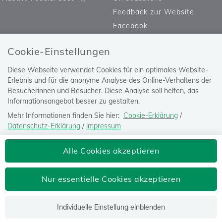
Feedback zur Website
Facebook
Cookie-Einstellungen
Diese Webseite verwendet Cookies für ein optimales Website-
Erlebnis und für die anonyme Analyse des Online-Verhaltens der
Besucherinnen und Besucher. Diese Analyse soll helfen, das
Informationsangebot besser zu gestalten.
Mehr Informationen finden Sie hier:
Cookie-Erklärung
/
Datenschutz-Erklärung
/
Impressum
Die Einstellung können Sie jederzeit auf der Seite "
Datenschutz-
Versicherungsanstalt öffentlich
Alle Cookies akzeptieren
Erklärung
" ändern.
Bediensteter, Eisenbahnen und Bergbau
Josefstädter Straße 80, 1080 Wien
Nur essentielle Cookies akzeptieren
Tel: 050405-0
postoffice@bvaeb.at
Individuelle Einstellung einblenden