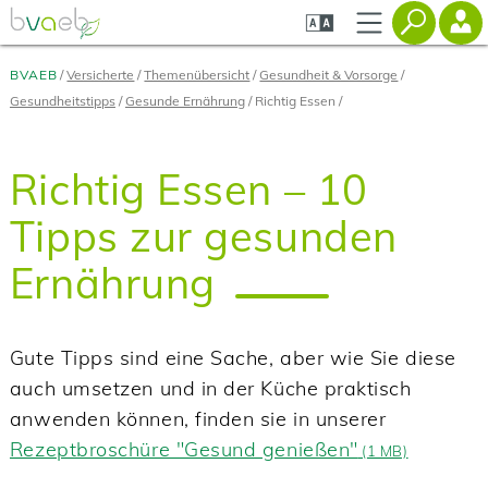
Zum
Zur
Zur
Seiteninhalt
Navigation
Mobilen
springen
springen
Navigation
springen
BVAEB
Versicherte
Themenübersicht
Gesundheit & Vorsorge
Gesundheitstipps
Gesunde Ernährung
Richtig Essen
Richtig Essen – 10
Tipps zur gesunden
Ernährung
Gute Tipps sind eine Sache, aber wie Sie diese
auch umsetzen und in der Küche praktisch
anwenden können, finden sie in unserer
Rezeptbroschüre "Gesund genießen"
(
1 MB)