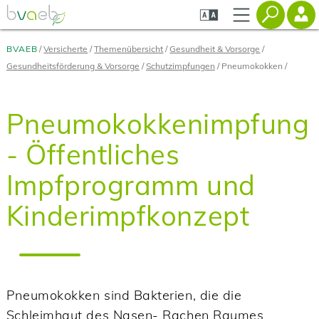
Zum
Zur
Zur
Seiteninhalt
Navigation
Mobilen
springen
springen
Navigation
springen
BVAEB
Versicherte
Themenübersicht
Gesundheit & Vorsorge
Gesundheitsförderung & Vorsorge
Schutzimpfungen
Pneumokokken
Pneumokokkenimpfung
- Öffentliches
Impfprogramm und
Kinderimpfkonzept
Pneumokokken sind Bakterien, die die
Schleimhaut des Nasen- Rachen Raumes