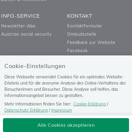
INFO-SERVICE
KONTAKT
Newsletter-Abo
Kontaktformular
Austrian social security
Ombudsstelle
Feedback zur Website
Facebook
Cookie-Einstellungen
Diese Webseite verwendet Cookies für ein optimales Website-
Erlebnis und für die anonyme Analyse des Online-Verhaltens der
Besucherinnen und Besucher. Diese Analyse soll helfen, das
Informationsangebot besser zu gestalten.
Mehr Informationen finden Sie hier:
Cookie-Erklärung
/
Datenschutz-Erklärung
/
Impressum
Die Einstellung können Sie jederzeit auf der Seite "
Datenschutz-
Versicherungsanstalt öffentlich
Alle Cookies akzeptieren
Erklärung
" ändern.
Bediensteter, Eisenbahnen und Bergbau